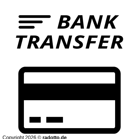
T
C
C
2
Copyright 2026 ©
radotto.de