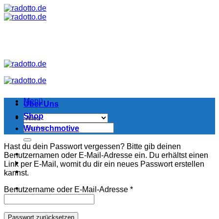
Zum
Inhalt
springen
Menü
Über Uns
Shop
Suchen
Wunschmotive
nach:
Hast du dein Passwort vergessen? Bitte gib deinen
Benutzernamen oder E-Mail-Adresse ein. Du erhältst einen
Link per E-Mail, womit du dir ein neues Passwort erstellen
kannst.
Erforderlich
Benutzername oder E-Mail-Adresse
*
Passwort zurücksetzen