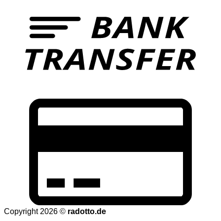
T
C
C
2
Copyright 2026 ©
radotto.de