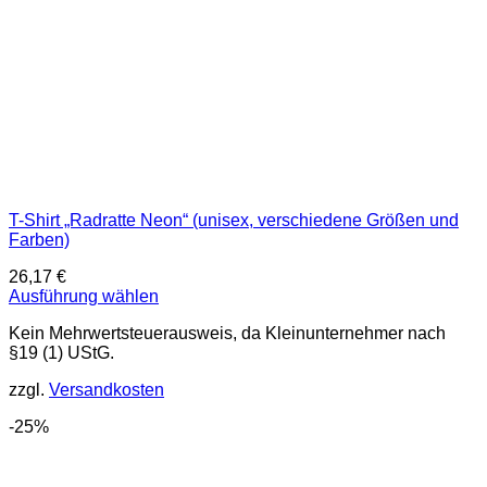
T-Shirt „Radratte Neon“ (unisex, verschiedene Größen und
Farben)
26,17
€
Ausführung wählen
Dieses
Kein Mehrwertsteuerausweis, da Kleinunternehmer nach
Produkt
§19 (1) UStG.
weist
mehrere
zzgl.
Versandkosten
Varianten
auf.
-25%
Die
Optionen
können