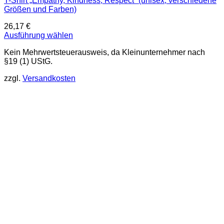
T-Shirt „Empathy, Kindness, Respect“ (unisex, verschiedene
Größen und Farben)
26,17
€
Ausführung wählen
Dieses
Kein Mehrwertsteuerausweis, da Kleinunternehmer nach
Produkt
§19 (1) UStG.
weist
mehrere
zzgl.
Versandkosten
Varianten
auf.
Die
Optionen
können
auf
der
Produktseite
gewählt
werden