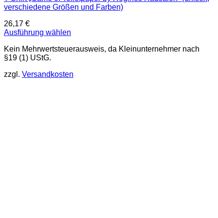
verschiedene Größen und Farben)
26,17
€
Ausführung wählen
Dieses
Kein Mehrwertsteuerausweis, da Kleinunternehmer nach
Produkt
§19 (1) UStG.
weist
mehrere
zzgl.
Versandkosten
Varianten
auf.
Die
Optionen
können
auf
der
Produktseite
gewählt
werden