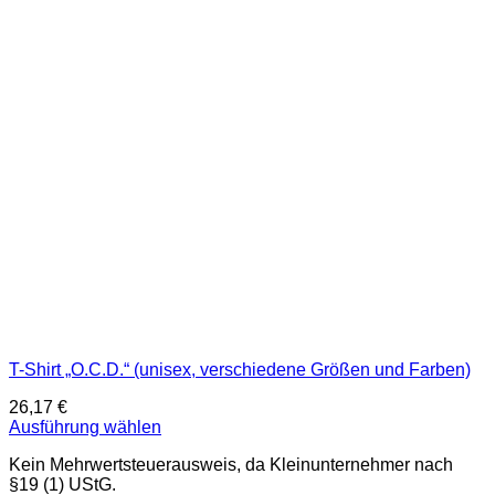
auf.
Die
Optionen
können
auf
der
Produktseite
gewählt
werden
T-Shirt „O.C.D.“ (unisex, verschiedene Größen und Farben)
26,17
€
Ausführung wählen
Dieses
Kein Mehrwertsteuerausweis, da Kleinunternehmer nach
Produkt
§19 (1) UStG.
weist