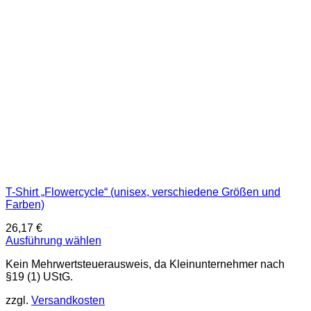
T-Shirt „Flowercycle“ (unisex, verschiedene Größen und
Farben)
26,17
€
Ausführung wählen
Dieses
Kein Mehrwertsteuerausweis, da Kleinunternehmer nach
Produkt
§19 (1) UStG.
weist
mehrere
zzgl.
Versandkosten
Varianten