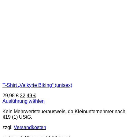
auf
der
Produktseite
gewählt
werden
T-Shirt „Valkyrie Biking“ (unisex)
Ursprünglicher
Aktueller
29,98
€
22,49
€
Preis
Preis
Ausführung wählen
Dieses
war:
ist:
Kein Mehrwertsteuerausweis, da Kleinunternehmer nach
Produkt
29,98 €
22,49 €.
§19 (1) UStG.
weist
mehrere
zzgl.
Versandkosten
Varianten
auf.