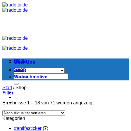
Zum
Inhalt
springen
Menü
Über Uns
Shop
Suchen
Wunschmotive
nach:
Start
/
Shop
Filter
Nach
Ergebnisse 1 – 18 von 71 werden angezeigt
Aktualität
sortiert
Kategorien
#antifasticker
(7)