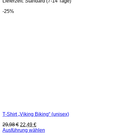
Lieferzeit:
Standard (7-14 Tage)
Die
Optionen
-25%
können
auf
der
Produktseite
gewählt
werden
T-Shirt „Viking Biking“ (unisex)
Ursprünglicher
Aktueller
29,98
€
22,49
€
Preis
Preis
Ausführung wählen
Dieses
war:
ist: