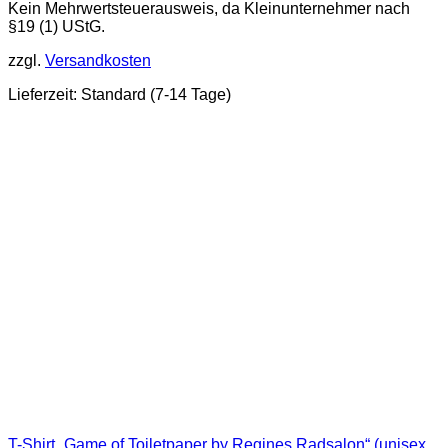
Kein Mehrwertsteuerausweis, da Kleinunternehmer nach
Produkt
29,98 €
22,49 €.
§19 (1) UStG.
weist
mehrere
zzgl.
Versandkosten
Varianten
auf.
Lieferzeit:
Standard (7-14 Tage)
Die
Optionen
können
auf
der
Produktseite
gewählt
werden
T-Shirt „Game of Toiletpaper by Regines Radsalon“ (unisex,