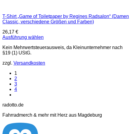
T-Shirt „Game of Toiletpaper by Regines Radsalon“ (Damen
Classic, verschiedene Größen und Farben)
26,17
€
Ausführung wählen
Dieses
Kein Mehrwertsteuerausweis, da Kleinunternehmer nach
Produkt
§19 (1) UStG.
weist
mehrere
zzgl.
Versandkosten
Varianten
auf.
1
Die
2
Optionen
3
können
4
auf
der
Produktseite
radotto.de
gewählt
werden
Fahrradmerch & mehr mit Herz aus Magdeburg