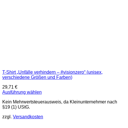
der
Produktseite
gewählt
werden
T-Shirt „Unfälle verhindern – #visionzero“ (unisex,
verschiedene Größen und Farben)
29,71
€
Ausführung wählen
Dieses
Kein Mehrwertsteuerausweis, da Kleinunternehmer nach
Produkt
§19 (1) UStG.
weist
mehrere
zzgl.
Versandkosten
Varianten
auf.
Die