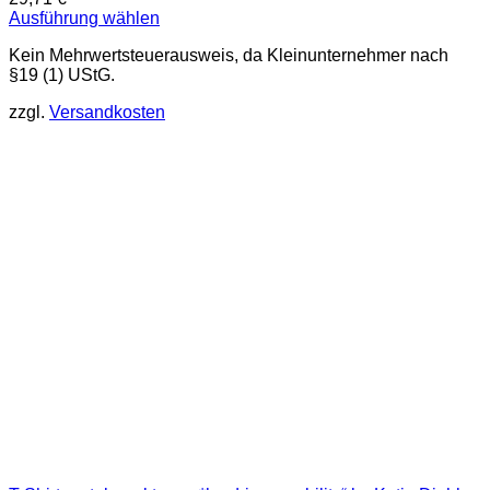
Ausführung wählen
Dieses
Kein Mehrwertsteuerausweis, da Kleinunternehmer nach
Produkt
§19 (1) UStG.
weist
mehrere
zzgl.
Versandkosten
Varianten
auf.
Die
Optionen
können
auf
der
Produktseite
gewählt
werden