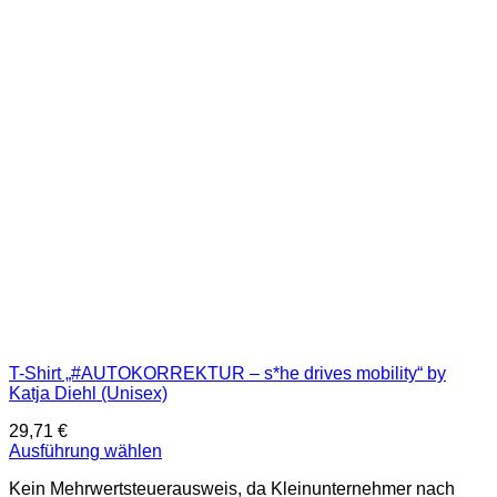
auf.
Die
Optionen
können
auf
der
Produktseite
gewählt
werden
T-Shirt „#AUTOKORREKTUR – s*he drives mobility“ by
Katja Diehl (Unisex)
29,71
€
Ausführung wählen
Dieses
Kein Mehrwertsteuerausweis, da Kleinunternehmer nach
Produkt