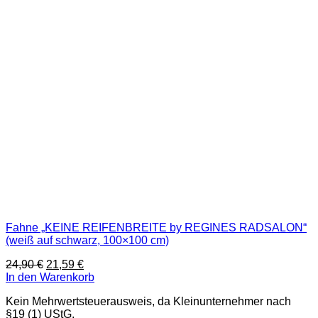
auf
der
Produktseite
gewählt
werden
Fahne „KEINE REIFENBREITE by REGINES RADSALON“
(weiß auf schwarz, 100×100 cm)
Ursprünglicher
Aktueller
24,90
€
21,59
€
Preis
Preis
In den Warenkorb
war:
ist:
Kein Mehrwertsteuerausweis, da Kleinunternehmer nach
24,90 €
21,59 €.
§19 (1) UStG.