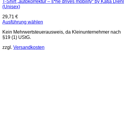
T-Shirt „autokorrektur – s*he drives mobility“ by Katja Diehl
(Unisex)
29,71
€
Ausführung wählen
Dieses
Kein Mehrwertsteuerausweis, da Kleinunternehmer nach
Produkt
§19 (1) UStG.
weist
mehrere
zzgl.
Versandkosten
Varianten
auf.
Die
Optionen
können
auf
der
Produktseite
gewählt
werden