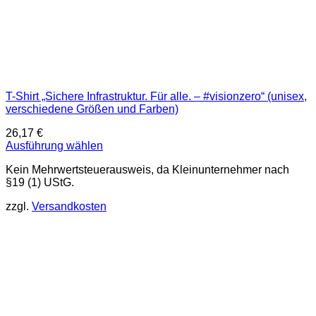
T-Shirt „Sichere Infrastruktur. Für alle. – #visionzero“ (unisex,
verschiedene Größen und Farben)
26,17
€
Ausführung wählen
Dieses
Kein Mehrwertsteuerausweis, da Kleinunternehmer nach
Produkt
§19 (1) UStG.
weist
mehrere
zzgl.
Versandkosten
Varianten
auf.
Die
Optionen
können
auf
der
Produktseite
gewählt