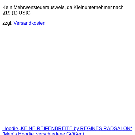
Dieses
Kein Mehrwertsteuerausweis, da Kleinunternehmer nach
Produkt
§19 (1) UStG.
weist
mehrere
zzgl.
Versandkosten
Varianten
auf.
Die
Optionen
können
auf
der
Produktseite
gewählt
werden
Hoodie „KEINE REIFENBREITE by REGINES RADSALON“
(Men’s Hoodie, verschiedene Größen)