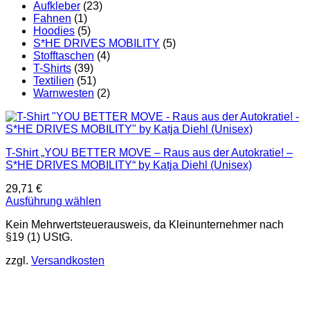
Aufkleber
(23)
Fahnen
(1)
Hoodies
(5)
S*HE DRIVES MOBILITY
(5)
Stofftaschen
(4)
T-Shirts
(39)
Textilien
(51)
Warnwesten
(2)
T-Shirt „YOU BETTER MOVE – Raus aus der Autokratie! –
S*HE DRIVES MOBILITY“ by Katja Diehl (Unisex)
29,71
€
Ausführung wählen
Dieses
Kein Mehrwertsteuerausweis, da Kleinunternehmer nach
Produkt
§19 (1) UStG.
weist
mehrere
zzgl.
Versandkosten
Varianten
auf.
Die
Optionen