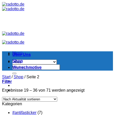
Zum
Inhalt
springen
Menü
Über Uns
Shop
Suchen
Wunschmotive
nach:
Start
/
Shop
/
Seite 2
Filter
Nach
Ergebnisse 19 – 36 von 71 werden angezeigt
Aktualität
sortiert
Kategorien
#antifasticker
(7)