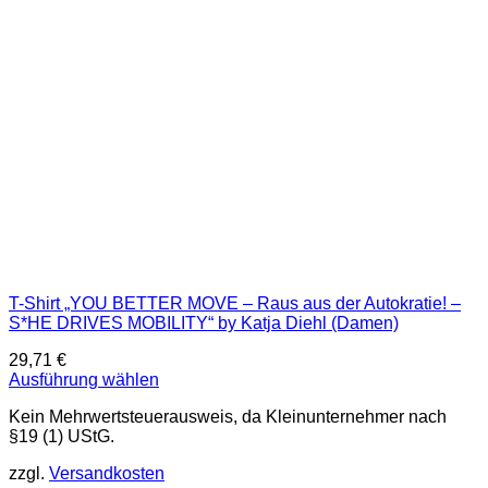
können
auf
der
Produktseite
gewählt
werden
T-Shirt „YOU BETTER MOVE – Raus aus der Autokratie! –
S*HE DRIVES MOBILITY“ by Katja Diehl (Damen)
29,71
€
Ausführung wählen
Dieses
Kein Mehrwertsteuerausweis, da Kleinunternehmer nach
Produkt
§19 (1) UStG.
weist
mehrere
zzgl.
Versandkosten
Varianten