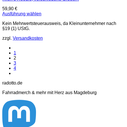
59,90
€
Ausführung wählen
Dieses
Kein Mehrwertsteuerausweis, da Kleinunternehmer nach
Produkt
§19 (1) UStG.
weist
mehrere
zzgl.
Versandkosten
Varianten
auf.
Die
1
Optionen
2
können
3
auf
4
der
Produktseite
gewählt
radotto.de
werden
Fahrradmerch & mehr mit Herz aus Magdeburg