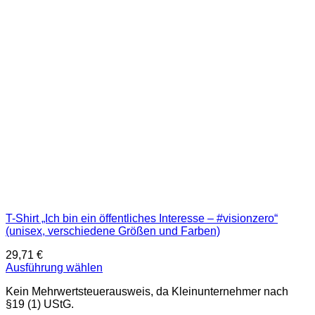
Optionen
können
auf
der
Produktseite
gewählt
werden
T-Shirt „Ich bin ein öffentliches Interesse – #visionzero“
(unisex, verschiedene Größen und Farben)
29,71
€
Ausführung wählen
Dieses
Kein Mehrwertsteuerausweis, da Kleinunternehmer nach
Produkt
§19 (1) UStG.
weist