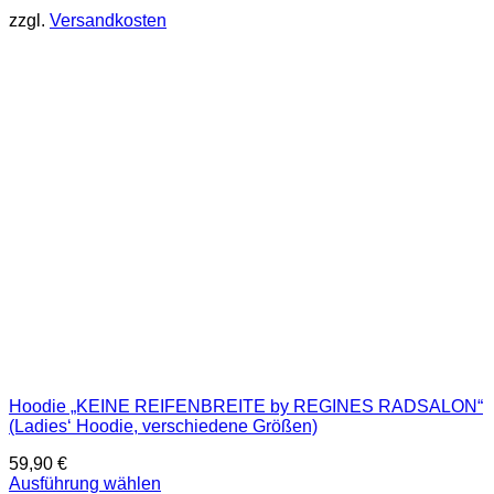
mehrere
zzgl.
Versandkosten
Varianten
auf.
Die
Optionen
können
auf
der
Produktseite
gewählt
werden
Hoodie „KEINE REIFENBREITE by REGINES RADSALON“
(Ladies‘ Hoodie, verschiedene Größen)
59,90
€
Ausführung wählen