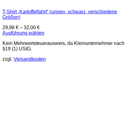
T-Shirt „Kartoffelfahrt“ (unisex, schwarz, verschiedene
Größen)
29,98
€
–
32,00
€
Ausführung wählen
Dieses
Kein Mehrwertsteuerausweis, da Kleinunternehmer nach
Produkt
§19 (1) UStG.
weist
mehrere
zzgl.
Versandkosten
Varianten
auf.
Die
Optionen
können
auf
der
Produktseite
gewählt
werden