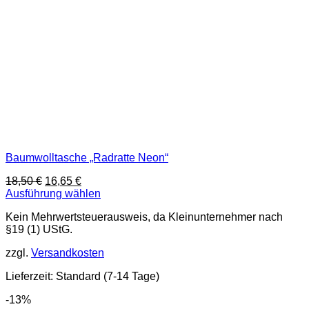
Baumwolltasche „Radratte Neon“
Ursprünglicher
Aktueller
18,50
€
16,65
€
Preis
Preis
Ausführung wählen
Dieses
war:
ist:
Kein Mehrwertsteuerausweis, da Kleinunternehmer nach
Produkt
18,50 €
16,65 €.
§19 (1) UStG.
weist
mehrere
zzgl.
Versandkosten
Varianten
auf.
Lieferzeit:
Standard (7-14 Tage)
Die
Optionen
-13%
können