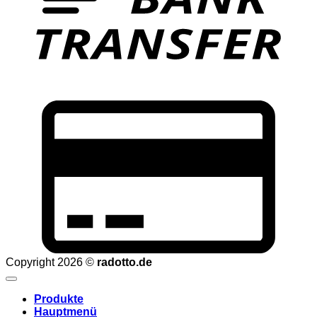
C
C
2
Copyright 2026 ©
radotto.de
Produkte
Hauptmenü