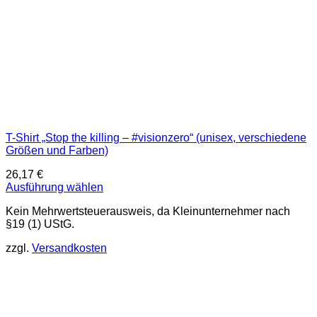
werden
T-Shirt „Stop the killing – #visionzero“ (unisex, verschiedene
Größen und Farben)
26,17
€
Ausführung wählen
Dieses
Kein Mehrwertsteuerausweis, da Kleinunternehmer nach
Produkt
§19 (1) UStG.
weist
mehrere
zzgl.
Versandkosten
Varianten
auf.
Die
Optionen
können
auf