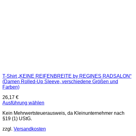
der
Produktseite
gewählt
werden
T-Shirt „KEINE REIFENBREITE by REGINES RADSALON“
(Damen Rolled-Up Sleeve, verschiedene Größen und
Farben)
26,17
€
Ausführung wählen
Dieses
Kein Mehrwertsteuerausweis, da Kleinunternehmer nach
Produkt
§19 (1) UStG.
weist
mehrere
zzgl.
Versandkosten
Varianten
auf.