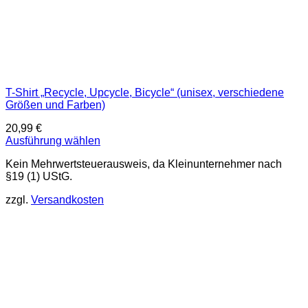
T-Shirt „Recycle, Upcycle, Bicycle“ (unisex, verschiedene
Größen und Farben)
20,99
€
Ausführung wählen
Dieses
Kein Mehrwertsteuerausweis, da Kleinunternehmer nach
Produkt
§19 (1) UStG.
weist
mehrere
zzgl.
Versandkosten
Varianten
auf.
Die
Optionen
können
auf
der
Produktseite
gewählt