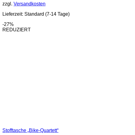
zzgl.
Versandkosten
Varianten
auf.
Lieferzeit:
Standard (7-14 Tage)
Die
Optionen
-27%
können
REDUZIERT
auf
der
Produktseite
gewählt
werden
Stofftasche „Bike-Quartett“