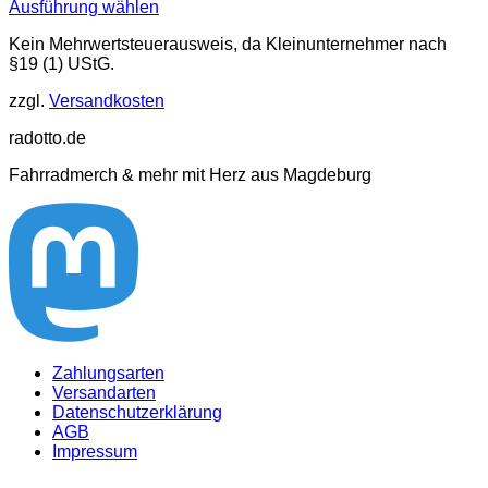
Ausführung wählen
Dieses
Kein Mehrwertsteuerausweis, da Kleinunternehmer nach
Produkt
§19 (1) UStG.
weist
mehrere
zzgl.
Versandkosten
Varianten
auf.
radotto.de
Die
Optionen
Fahrradmerch & mehr mit Herz aus Magdeburg
können
auf
der
Produktseite
gewählt
werden
Zahlungsarten
Versandarten
Datenschutzerklärung
AGB
Impressum
V