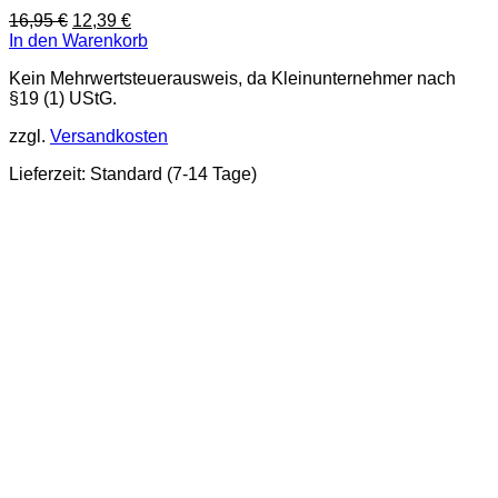
Ursprünglicher
Aktueller
16,95
€
12,39
€
Preis
Preis
In den Warenkorb
war:
ist:
Kein Mehrwertsteuerausweis, da Kleinunternehmer nach
16,95 €
12,39 €.
§19 (1) UStG.
zzgl.
Versandkosten
Lieferzeit:
Standard (7-14 Tage)