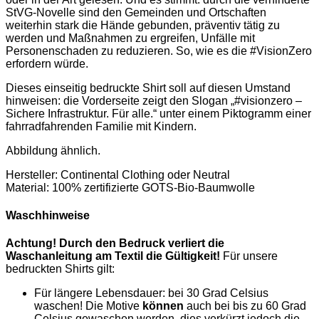
Farben)
StVG-Novelle sind den Gemeinden und Ortschaften
Menge
weiterhin stark die Hände gebunden, präventiv tätig zu
werden und Maßnahmen zu ergreifen, Unfälle mit
Personenschaden zu reduzieren. So, wie es die #VisionZero
erfordern würde.
Dieses einseitig bedruckte Shirt soll auf diesen Umstand
hinweisen: die Vorderseite zeigt den Slogan „#visionzero –
Sichere Infrastruktur. Für alle.“ unter einem Piktogramm einer
fahrradfahrenden Familie mit Kindern.
Abbildung ähnlich.
Hersteller: Continental Clothing oder Neutral
Material: 100% zertifizierte GOTS-Bio-Baumwolle
Waschhinweise
Achtung! Durch den Bedruck verliert die
Waschanleitung am Textil die Gültigkeit!
Für unsere
bedruckten Shirts gilt:
Für längere Lebensdauer: bei 30 Grad Celsius
waschen! Die Motive
können
auch bei bis zu 60 Grad
Celsius gewaschen werden, dies verkürzt jedoch die