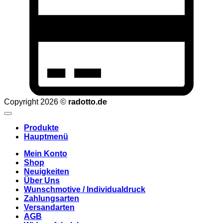
C
2
Copyright 2026 ©
radotto.de
Produkte
Hauptmenü
Mein Konto
Shop
Neuigkeiten
Über Uns
Wunschmotive / Individualdruck
Zahlungsarten
Versandarten
AGB