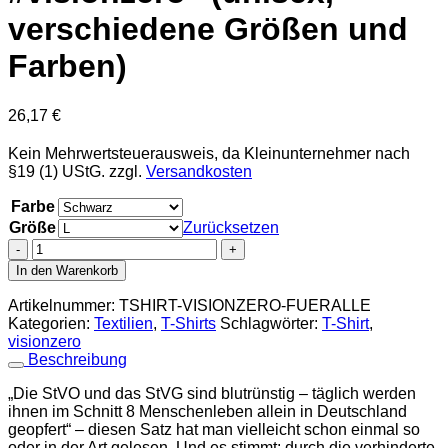
verschiedene Größen und
Farben)
26,17
€
Kein Mehrwertsteuerausweis, da Kleinunternehmer nach
§19 (1) UStG.
zzgl.
Versandkosten
Farbe
Größe
Zurücksetzen
T-
Shirt
In den Warenkorb
"Sichere
Infrastruktur.
Artikelnummer:
TSHIRT-VISIONZERO-FUERALLE
Für
Kategorien:
Textilien
,
T-Shirts
Schlagwörter:
T-Shirt
,
alle.
visionzero
-
Beschreibung
#visionzero"
(unisex,
„Die StVO und das StVG sind blutrünstig – täglich werden
verschiedene
ihnen im Schnitt 8 Menschenleben allein in Deutschland
Größen
geopfert“ – diesen Satz hat man vielleicht schon einmal so
und
oder in der Art gelesen. Und es stimmt: durch die verhinderte