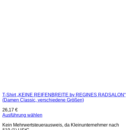
Die
Optionen
können
auf
der
Produktseite
gewählt
werden
T-Shirt „KEINE REIFENBREITE by REGINES RADSALON“
(Damen Classic, verschiedene Größen)
26,17
€
Ausführung wählen
Dieses
Kein Mehrwertsteuerausweis, da Kleinunternehmer nach
Produkt