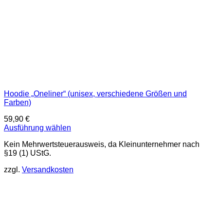
werden
Hoodie „Oneliner“ (unisex, verschiedene Größen und
Farben)
59,90
€
Ausführung wählen
Dieses
Kein Mehrwertsteuerausweis, da Kleinunternehmer nach
Produkt
§19 (1) UStG.
weist
mehrere
zzgl.
Versandkosten
Varianten
auf.
Die
Optionen
können
auf