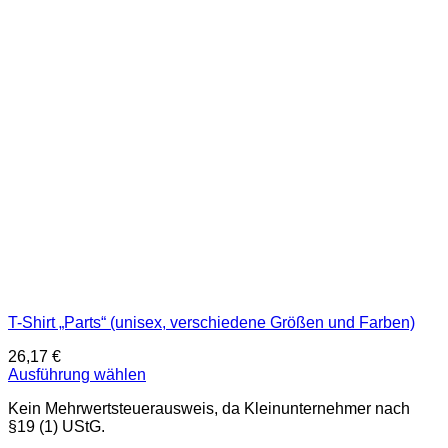
T-Shirt „Parts“ (unisex, verschiedene Größen und Farben)
26,17
€
Ausführung wählen
Dieses
Kein Mehrwertsteuerausweis, da Kleinunternehmer nach
Produkt
§19 (1) UStG.
weist
mehrere