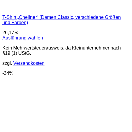
T-Shirt „Oneliner“ (Damen Classic, verschiedene Größen
und Farben)
26,17
€
Ausführung wählen
Dieses
Kein Mehrwertsteuerausweis, da Kleinunternehmer nach
Produkt
§19 (1) UStG.
weist
mehrere
zzgl.
Versandkosten
Varianten
auf.
-34%
Die
Optionen
können
auf
der
Produktseite
gewählt
werden