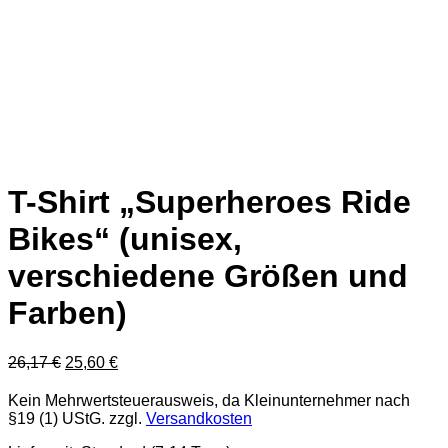
T-Shirt „Superheroes Ride
Bikes“ (unisex,
verschiedene Größen und
Farben)
Ursprünglicher
Aktueller
26,17
€
25,60
€
Preis
Preis
war:
ist:
Kein Mehrwertsteuerausweis, da Kleinunternehmer nach
26,17 €
25,60 €.
§19 (1) UStG.
zzgl.
Versandkosten