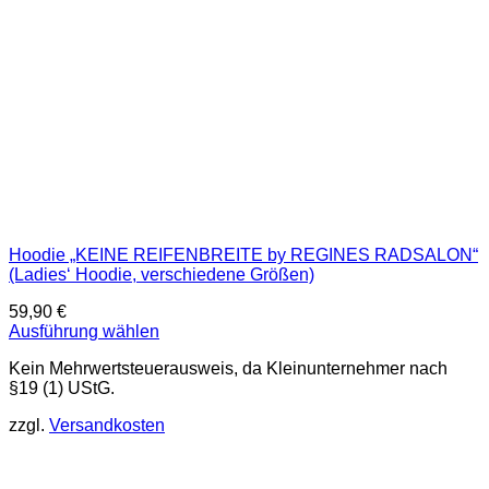
Produktseite
gewählt
werden
Hoodie „KEINE REIFENBREITE by REGINES RADSALON“
(Ladies‘ Hoodie, verschiedene Größen)
59,90
€
Ausführung wählen
Dieses
Kein Mehrwertsteuerausweis, da Kleinunternehmer nach
Produkt
§19 (1) UStG.
weist
mehrere
zzgl.
Versandkosten
Varianten
auf.
Die
Optionen