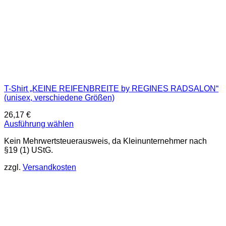
T-Shirt „KEINE REIFENBREITE by REGINES RADSALON“
(unisex, verschiedene Größen)
26,17
€
Ausführung wählen
Dieses
Kein Mehrwertsteuerausweis, da Kleinunternehmer nach
Produkt
§19 (1) UStG.
weist
mehrere
zzgl.
Versandkosten
Varianten
auf.
Die
Optionen
können
auf
der