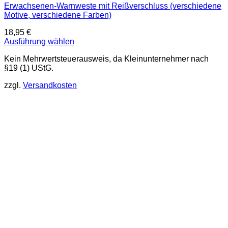
Erwachsenen-Warnweste mit Reißverschluss (verschiedene
Motive, verschiedene Farben)
18,95
€
Ausführung wählen
Dieses
Kein Mehrwertsteuerausweis, da Kleinunternehmer nach
Produkt
§19 (1) UStG.
weist
mehrere
zzgl.
Versandkosten
Varianten
auf.
Die
Optionen
können
auf
der
Produktseite
gewählt
werden