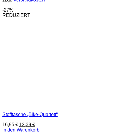
Varianten
auf.
-27%
Die
REDUZIERT
Optionen
können
auf
der
Produktseite
gewählt
werden
Stofftasche „Bike-Quartett“
Ursprünglicher
Aktueller
16,95
€
12,39
€
Preis
Preis
In den Warenkorb