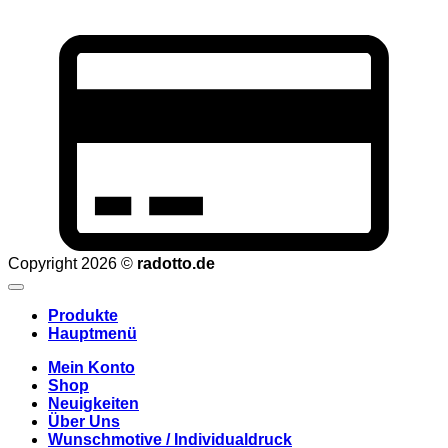
C
C
2
Copyright 2026 ©
radotto.de
Produkte
Hauptmenü
Mein Konto
Shop
Neuigkeiten
Über Uns
Wunschmotive / Individualdruck