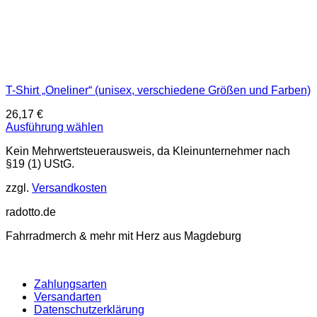
T-Shirt „Oneliner“ (unisex, verschiedene Größen und Farben)
26,17
€
Ausführung wählen
Dieses
Kein Mehrwertsteuerausweis, da Kleinunternehmer nach
Produkt
§19 (1) UStG.
weist
mehrere
zzgl.
Versandkosten
Varianten
auf.
radotto.de
Die
Optionen
Fahrradmerch & mehr mit Herz aus Magdeburg
können
auf
der
Produktseite
Zahlungsarten
gewählt
Versandarten
werden
Datenschutzerklärung