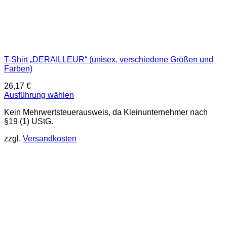
T-Shirt „DERAILLEUR“ (unisex, verschiedene Größen und
Farben)
26,17
€
Ausführung wählen
Dieses
Kein Mehrwertsteuerausweis, da Kleinunternehmer nach
Produkt
§19 (1) UStG.
weist
mehrere
zzgl.
Versandkosten
Varianten
auf.
Die
Optionen
können
auf
der
Produktseite
gewählt
werden