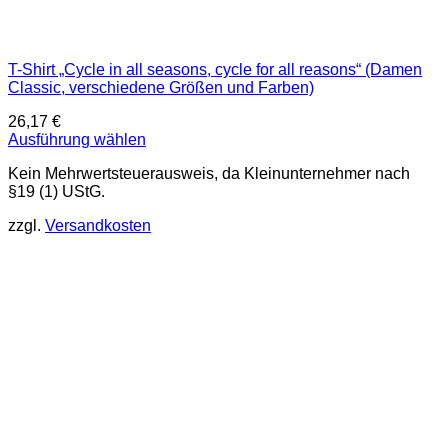
T-Shirt „Cycle in all seasons, cycle for all reasons“ (Damen
Classic, verschiedene Größen und Farben)
26,17
€
Ausführung wählen
Dieses
Kein Mehrwertsteuerausweis, da Kleinunternehmer nach
Produkt
§19 (1) UStG.
weist
mehrere
zzgl.
Versandkosten
Varianten
auf.
Die
Optionen
können
auf
der
Produktseite
gewählt
werden