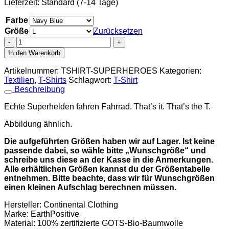
Lieferzeit:
Standard (7-14 Tage)
Farbe
Größe
Zurücksetzen
T-
Shirt
In den Warenkorb
"Superheroes
Ride
Artikelnummer:
TSHIRT-SUPERHEROES
Kategorien:
Bikes"
Textilien
,
T-Shirts
Schlagwort:
T-Shirt
(unisex,
Beschreibung
verschiedene
Größen
Echte Superhelden fahren Fahrrad. That’s it. That’s the T.
und
Farben)
Abbildung ähnlich.
Menge
Die aufgeführten Größen haben wir auf Lager. Ist keine
passende dabei, so wähle bitte „Wunschgröße“ und
schreibe uns diese an der Kasse in die Anmerkungen.
Alle erhältlichen Größen kannst du der Größentabelle
entnehmen. Bitte beachte, dass wir für Wunschgrößen
einen kleinen Aufschlag berechnen müssen.
Hersteller: Continental Clothing
Marke: EarthPositive
Material: 100% zertifizierte GOTS-Bio-Baumwolle