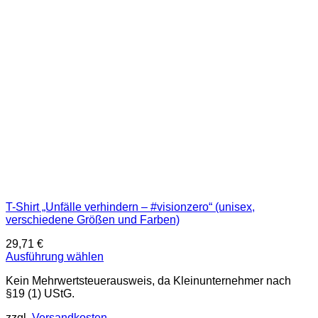
können
auf
der
Produktseite
gewählt
werden
T-Shirt „Unfälle verhindern – #visionzero“ (unisex,
verschiedene Größen und Farben)
29,71
€
Ausführung wählen
Dieses
Kein Mehrwertsteuerausweis, da Kleinunternehmer nach
Produkt
§19 (1) UStG.
weist
mehrere
zzgl.
Versandkosten