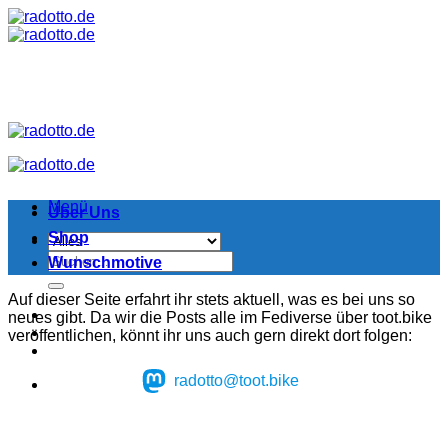
Zum
Inhalt
springen
Menü
Über Uns
Shop
Suchen
Wunschmotive
nach:
Auf dieser Seite erfahrt ihr stets aktuell, was es bei uns so
neues gibt. Da wir die Posts alle im Fediverse über toot.bike
veröffentlichen, könnt ihr uns auch gern direkt dort folgen:
radotto@toot.bike