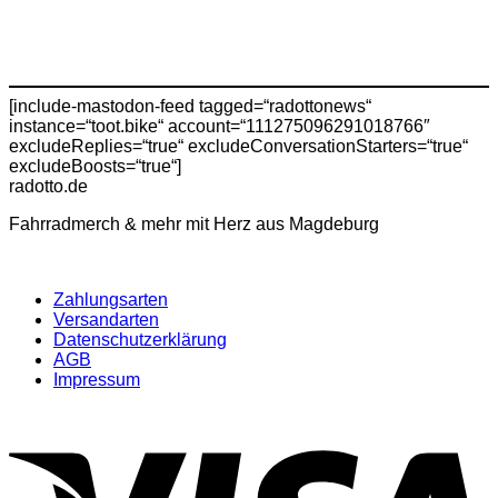
[include-mastodon-feed tagged=“radottonews“
instance=“toot.bike“ account=“111275096291018766″
excludeReplies=“true“ excludeConversationStarters=“true“
excludeBoosts=“true“]
radotto.de
Fahrradmerch & mehr mit Herz aus Magdeburg
Zahlungsarten
Versandarten
Datenschutzerklärung
AGB
Impressum
V