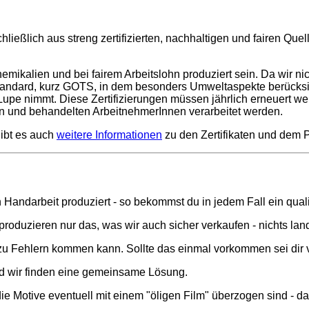
ießlich aus streng zertifizierten, nachhaltigen und fairen Quel
ikalien und bei fairem Arbeitslohn produziert sein. Da wir nic
 Standard, kurz GOTS, in dem besonders Umweltaspekte berücksi
e Lupe nimmt. Diese Zertifizierungen müssen jährlich erneuert w
n und behandelten ArbeitnehmerInnen verarbeitet werden.
gibt es auch
weitere Informationen
zu den Zertifikaten und dem 
 Handarbeit produziert - so bekommst du in jedem Fall ein quali
oduzieren nur das, was wir auch sicher verkaufen - nichts land
zu Fehlern kommen kann. Sollte das einmal vorkommen sei dir ver
 wir finden eine gemeinsame Lösung.
ie Motive eventuell mit einem "öligen Film" überzogen sind - d