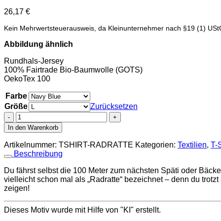
26,17
€
Kein Mehrwertsteuerausweis, da Kleinunternehmer nach §19 (1) USt
Abbildung ähnlich
Rundhals-Jersey
100% Fairtrade Bio-Baumwolle (GOTS)
OekoTex 100
Farbe
Größe
Zurücksetzen
T-
Shirt
In den Warenkorb
"Radratte
Neon"
Artikelnummer:
TSHIRT-RADRATTE
Kategorien:
Textilien
,
T-S
(unisex,
Beschreibung
verschiedene
Größen
Du fährst selbst die 100 Meter zum nächsten Späti oder Bäcke
und
vielleicht schon mal als „Radratte“ bezeichnet – denn du trotzt
Farben)
zeigen!
Menge
Dieses Motiv wurde mit Hilfe von "KI" erstellt.