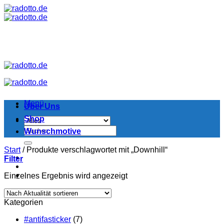
Zum
Inhalt
springen
Menü
Über Uns
Shop
Suchen
Wunschmotive
nach:
Start
/
Produkte verschlagwortet mit „Downhill“
Filter
Einzelnes Ergebnis wird angezeigt
Kategorien
#antifasticker
(7)