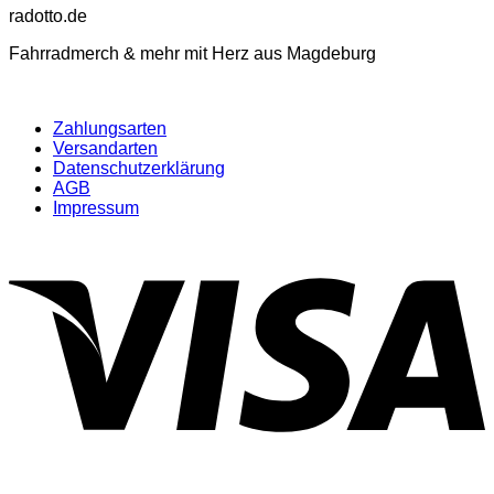
Optionen
radotto.de
können
auf
Fahrradmerch & mehr mit Herz aus Magdeburg
der
Produktseite
gewählt
werden
Zahlungsarten
Versandarten
Datenschutzerklärung
AGB
Impressum
V
P