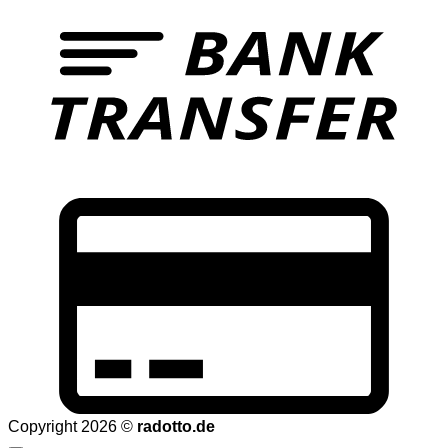
T
C
C
2
Copyright 2026 ©
radotto.de