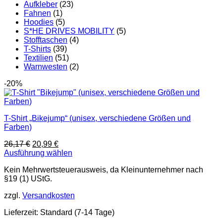
Aufkleber
(23)
Fahnen
(1)
Hoodies
(5)
S*HE DRIVES MOBILITY
(5)
Stofftaschen
(4)
T-Shirts
(39)
Textilien
(51)
Warnwesten
(2)
-20%
T-Shirt „Bikejump“ (unisex, verschiedene Größen und
Farben)
Ursprünglicher
Aktueller
26,17
€
20,99
€
Preis
Preis
Ausführung wählen
Dieses
war:
ist:
Kein Mehrwertsteuerausweis, da Kleinunternehmer nach
Produkt
26,17 €
20,99 €.
§19 (1) UStG.
weist
mehrere
zzgl.
Versandkosten
Varianten
auf.
Lieferzeit:
Standard (7-14 Tage)
Die