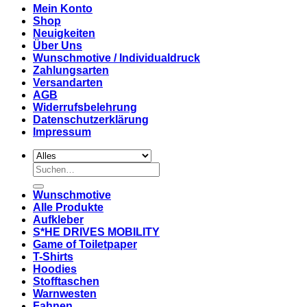
Mein Konto
Shop
Neuigkeiten
Über Uns
Wunschmotive / Individualdruck
Zahlungsarten
Versandarten
AGB
Widerrufsbelehrung
Datenschutzerklärung
Impressum
Suchen
nach:
Wunschmotive
Alle Produkte
Aufkleber
S*HE DRIVES MOBILITY
Game of Toiletpaper
T-Shirts
Hoodies
Stofftaschen
Warnwesten
Fahnen