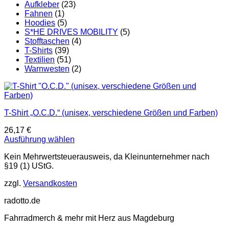
Aufkleber
(23)
Fahnen
(1)
Hoodies
(5)
S*HE DRIVES MOBILITY
(5)
Stofftaschen
(4)
T-Shirts
(39)
Textilien
(51)
Warnwesten
(2)
T-Shirt „O.C.D.“ (unisex, verschiedene Größen und Farben)
26,17
€
Ausführung wählen
Dieses
Kein Mehrwertsteuerausweis, da Kleinunternehmer nach
Produkt
§19 (1) UStG.
weist
mehrere
zzgl.
Versandkosten
Varianten
auf.
radotto.de
Die
Optionen
Fahrradmerch & mehr mit Herz aus Magdeburg
können