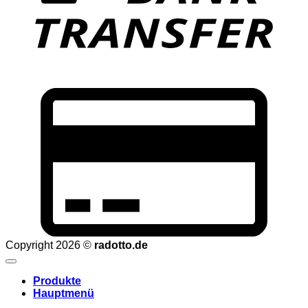
C
C
2
Copyright 2026 ©
radotto.de
Produkte
Hauptmenü