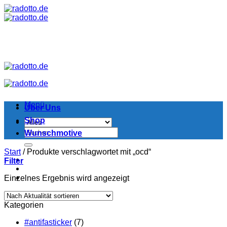
Zum
Inhalt
springen
Menü
Über Uns
Shop
Suchen
Wunschmotive
nach:
Start
/
Produkte verschlagwortet mit „ocd“
Filter
Einzelnes Ergebnis wird angezeigt
Kategorien
#antifasticker
(7)