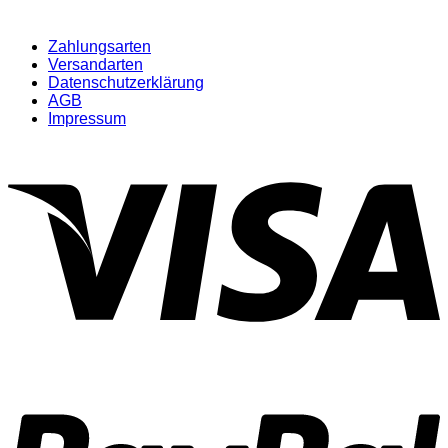
auf
der
Produktseite
Zahlungsarten
gewählt
Versandarten
werden
Datenschutzerklärung
AGB
Impressum
V
P