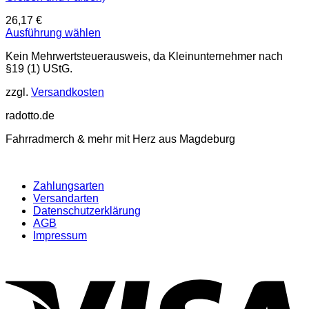
26,17
€
Ausführung wählen
Dieses
Kein Mehrwertsteuerausweis, da Kleinunternehmer nach
Produkt
§19 (1) UStG.
weist
mehrere
zzgl.
Versandkosten
Varianten
auf.
radotto.de
Die
Optionen
Fahrradmerch & mehr mit Herz aus Magdeburg
können
auf
der
Produktseite
Zahlungsarten
gewählt
Versandarten
werden
Datenschutzerklärung
AGB
Impressum
V