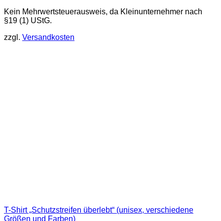
Dieses
Kein Mehrwertsteuerausweis, da Kleinunternehmer nach
Produkt
§19 (1) UStG.
weist
mehrere
zzgl.
Versandkosten
Varianten
auf.
Die
Optionen
können
auf
der
Produktseite
gewählt
werden
T-Shirt „Schutzstreifen überlebt“ (unisex, verschiedene
Größen und Farben)