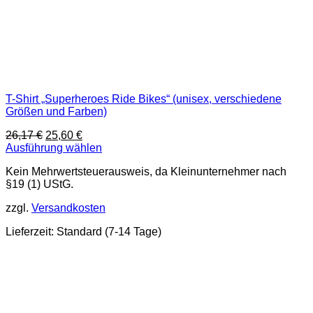
T-Shirt „Superheroes Ride Bikes“ (unisex, verschiedene
Größen und Farben)
Ursprünglicher
Aktueller
26,17
€
25,60
€
Preis
Preis
Ausführung wählen
Dieses
war:
ist:
Kein Mehrwertsteuerausweis, da Kleinunternehmer nach
Produkt
26,17 €
25,60 €.
§19 (1) UStG.
weist
mehrere
zzgl.
Versandkosten
Varianten
auf.
Lieferzeit:
Standard (7-14 Tage)
Die
Optionen
können
auf
der
Produktseite
gewählt