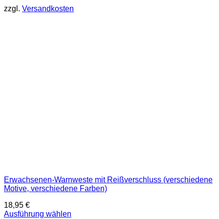
mehrere
zzgl.
Versandkosten
Varianten
auf.
Die
Optionen
können
auf
der
Produktseite
gewählt
werden
Erwachsenen-Warnweste mit Reißverschluss (verschiedene
Motive, verschiedene Farben)
18,95
€
Ausführung wählen