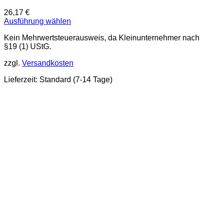
26,17
€
Ausführung wählen
Dieses
Kein Mehrwertsteuerausweis, da Kleinunternehmer nach
Produkt
§19 (1) UStG.
weist
mehrere
zzgl.
Versandkosten
Varianten
auf.
Lieferzeit:
Standard (7-14 Tage)
Die
Optionen
können
auf
der
Produktseite
gewählt
werden