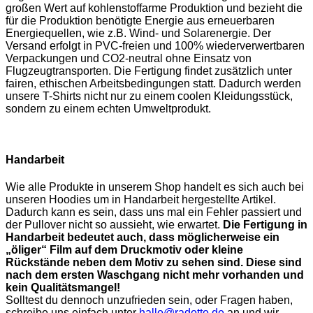
großen Wert auf kohlenstoffarme Produktion und bezieht die
für die Produktion benötigte Energie aus erneuerbaren
Energiequellen, wie z.B. Wind- und Solarenergie. Der
Versand erfolgt in PVC-freien und 100% wiederverwertbaren
Verpackungen und CO2-neutral ohne Einsatz von
Flugzeugtransporten. Die Fertigung findet zusätzlich unter
fairen, ethischen Arbeitsbedingungen statt. Dadurch werden
unsere T-Shirts nicht nur zu einem coolen Kleidungsstück,
sondern zu einem echten Umweltprodukt.
Handarbeit
Wie alle Produkte in unserem Shop handelt es sich auch bei
unseren Hoodies um in Handarbeit hergestellte Artikel.
Dadurch kann es sein, dass uns mal ein Fehler passiert und
der Pullover nicht so aussieht, wie erwartet.
Die Fertigung in
Handarbeit bedeutet auch, dass möglicherweise ein
„öliger“ Film auf dem Druckmotiv oder kleine
Rückstände neben dem Motiv zu sehen sind. Diese sind
nach dem ersten Waschgang nicht mehr vorhanden und
kein Qualitätsmangel!
Solltest du dennoch unzufrieden sein, oder Fragen haben,
schreibe uns einfach unter
hallo@radotto.de
an und wir