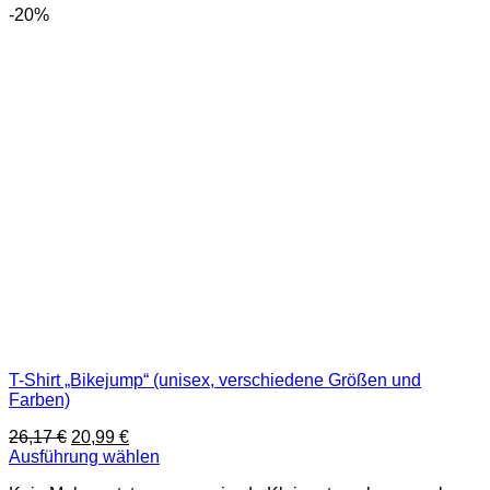
-20%
T-Shirt „Bikejump“ (unisex, verschiedene Größen und
Farben)
Ursprünglicher
Aktueller
26,17
€
20,99
€
Preis
Preis
Ausführung wählen
Dieses
war:
ist: