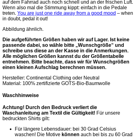
Hoodie,
auf dem Fahrrad auch noch schnell und an der frischen Luft.
verschiedene
Wenn also mal die Stimmung kippt: einfach in die Pedale
Größen)
treten.
You are just one ride away from a good mood
– when
Menge
in doubt, pedal it out!
Abbildung ähnlich.
Die aufgeführten Größen haben wir auf Lager. Ist keine
passende dabei, so wähle bitte „Wunschgröße“ und
schreibe uns diese an der Kasse in die Anmerkungen.
Alle möglichen Größen kannst du der Größentabelle
entnehmen. Bitte beachte, dass wir für Wunschgrößen
einen kleinen Aufschlag berechnen müssen.
Hersteller: Continental Clothing oder Neutral
Material: 100% zertifizierte GOTS-Bio-Baumwolle
Waschhinweise
Achtung! Durch den Bedruck verliert die
Waschanleitung am Textil die Gültigkeit!
Für unsere
bedruckten Shirts gilt:
Für längere Lebensdauer: bei 30 Grad Celsius
waschen! Die Motive
können
auch bei bis zu 60 Grad