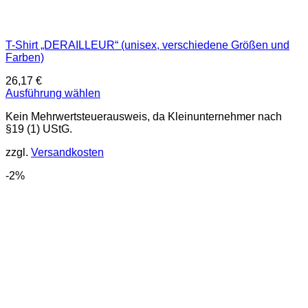
T-Shirt „DERAILLEUR“ (unisex, verschiedene Größen und
Farben)
26,17
€
Ausführung wählen
Dieses
Kein Mehrwertsteuerausweis, da Kleinunternehmer nach
Produkt
§19 (1) UStG.
weist
mehrere
zzgl.
Versandkosten
Varianten
auf.
-2%
Die
Optionen
können
auf
der
Produktseite
gewählt
werden