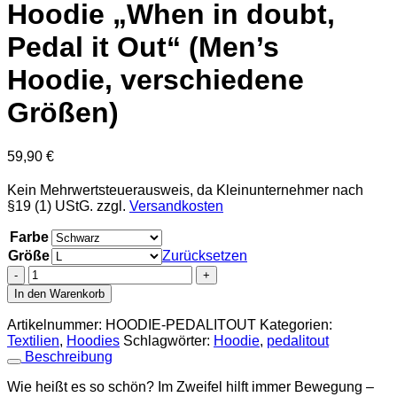
Hoodie „When in doubt,
Pedal it Out“ (Men’s
Hoodie, verschiedene
Größen)
59,90
€
Kein Mehrwertsteuerausweis, da Kleinunternehmer nach
§19 (1) UStG.
zzgl.
Versandkosten
Farbe
Größe
Zurücksetzen
Hoodie
"When
In den Warenkorb
in
doubt,
Artikelnummer:
HOODIE-PEDALITOUT
Kategorien:
Pedal
Textilien
,
Hoodies
Schlagwörter:
Hoodie
,
pedalitout
it
Beschreibung
Out"
(Men's
Wie heißt es so schön? Im Zweifel hilft immer Bewegung –