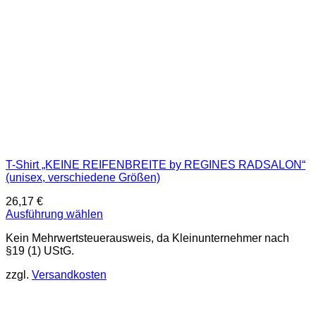
werden
T-Shirt „KEINE REIFENBREITE by REGINES RADSALON“
(unisex, verschiedene Größen)
26,17
€
Ausführung wählen
Dieses
Kein Mehrwertsteuerausweis, da Kleinunternehmer nach
Produkt
§19 (1) UStG.
weist
mehrere
zzgl.
Versandkosten
Varianten
auf.
Die
Optionen