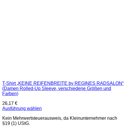
können
auf
der
Produktseite
gewählt
werden
T-Shirt „KEINE REIFENBREITE by REGINES RADSALON“
(Damen Rolled-Up Sleeve, verschiedene Größen und
Farben)
26,17
€
Ausführung wählen
Dieses
Kein Mehrwertsteuerausweis, da Kleinunternehmer nach
Produkt
§19 (1) UStG.
weist