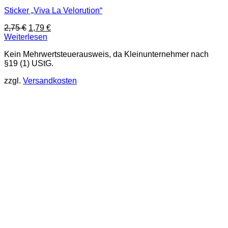
Sticker „Viva La Velorution“
Ursprünglicher
Aktueller
2,75
€
1,79
€
Preis
Preis
Weiterlesen
war:
ist:
Kein Mehrwertsteuerausweis, da Kleinunternehmer nach
2,75 €
1,79 €.
§19 (1) UStG.
zzgl.
Versandkosten