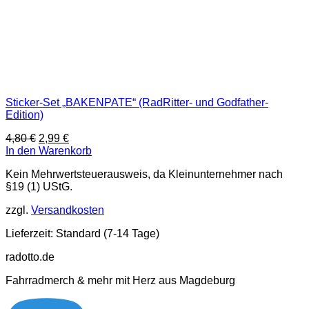
Sticker-Set „BAKENPATE“ (RadRitter- und Godfather-
Edition)
Ursprünglicher
Aktueller
4,80
€
2,99
€
Preis
Preis
In den Warenkorb
war:
ist:
Kein Mehrwertsteuerausweis, da Kleinunternehmer nach
4,80 €
2,99 €.
§19 (1) UStG.
zzgl.
Versandkosten
Lieferzeit:
Standard (7-14 Tage)
radotto.de
Fahrradmerch & mehr mit Herz aus Magdeburg