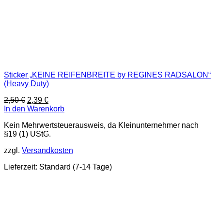
Sticker „KEINE REIFENBREITE by REGINES RADSALON“
(Heavy Duty)
Ursprünglicher
Aktueller
2,50
€
2,39
€
Preis
Preis
In den Warenkorb
war:
ist:
Kein Mehrwertsteuerausweis, da Kleinunternehmer nach
2,50 €
2,39 €.
§19 (1) UStG.
zzgl.
Versandkosten
Lieferzeit:
Standard (7-14 Tage)