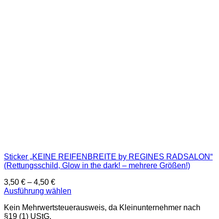
Sticker „KEINE REIFENBREITE by REGINES RADSALON“
(Rettungsschild, Glow in the dark! – mehrere Größen!)
3,50
€
–
4,50
€
Ausführung wählen
Dieses
Kein Mehrwertsteuerausweis, da Kleinunternehmer nach
Produkt
§19 (1) UStG.
weist