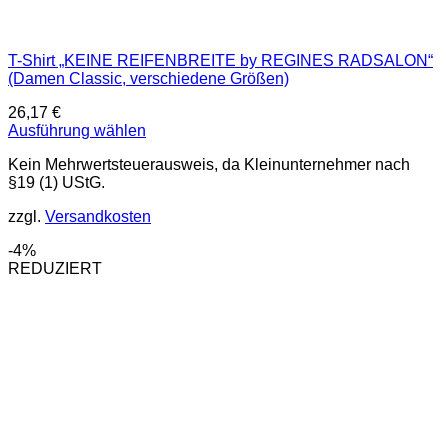
T-Shirt „KEINE REIFENBREITE by REGINES RADSALON“
(Damen Classic, verschiedene Größen)
26,17
€
Ausführung wählen
Dieses
Kein Mehrwertsteuerausweis, da Kleinunternehmer nach
Produkt
§19 (1) UStG.
weist
mehrere
zzgl.
Versandkosten
Varianten
auf.
-4%
Die
REDUZIERT
Optionen
können
auf
der
Produktseite
gewählt
werden