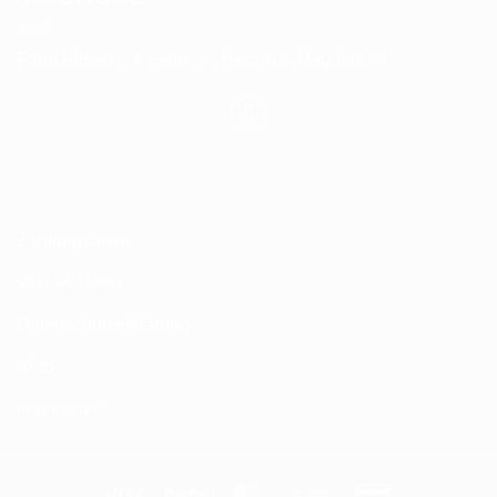
Fahrradmerch & mehr mit Herz aus Magdeburg
Zahlungsarten
Versandarten
Datenschutzerklärung
AGB
Impressum
Visa
PayPal
MasterCard
Bank
Credit