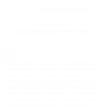
Zum
Inhalt
springen
UNCATEGORIZED
Just another post with A Gallery
13
Okt.
Lorem ipsum dolor sit amet, consectetur adipiscing elit. In
sed vulputate massa. Fusce ante magna, iaculis ut purus
ut, facilisis ultrices nibh. Quisque commodo nunc eget
tortor dapibus, et tristique magna convallis. Phasellus
egestas nunc eu venenatis vehicula. Phasellus et magna
nulla. Proin ante nunc, mollis a lectus ac, volutpat placerat
ante. Vestibulum sit amet magna sit amet nunc faucibus
mollis. Aliquam vel lacinia purus, id tristique ipsum.