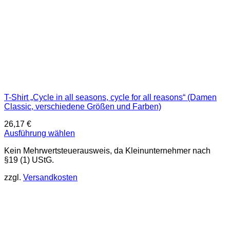
werden
T-Shirt „Cycle in all seasons, cycle for all reasons“ (Damen
Classic, verschiedene Größen und Farben)
26,17
€
Ausführung wählen
Dieses
Kein Mehrwertsteuerausweis, da Kleinunternehmer nach
Produkt
§19 (1) UStG.
weist
mehrere
zzgl.
Versandkosten
Varianten
auf.
Die
Optionen
können
auf