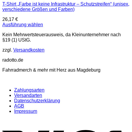
T-Shirt „Farbe ist keine Infrastruktur – Schutzstreifen“ (unisex,
verschiedene Größen und Farben)
26,17
€
Ausführung wählen
Dieses
Kein Mehrwertsteuerausweis, da Kleinunternehmer nach
Produkt
§19 (1) UStG.
weist
mehrere
zzgl.
Versandkosten
Varianten
auf.
radotto.de
Die
Optionen
Fahrradmerch & mehr mit Herz aus Magdeburg
können
auf
der
Produktseite
Zahlungsarten
gewählt
Versandarten
werden
Datenschutzerklärung
AGB
Impressum
V