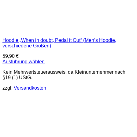
Hoodie „When in doubt, Pedal it Out“ (Men’s Hoodie,
verschiedene Größen)
59,90
€
Ausführung wählen
Dieses
Kein Mehrwertsteuerausweis, da Kleinunternehmer nach
Produkt
§19 (1) UStG.
weist
mehrere
zzgl.
Versandkosten
Varianten
auf.
Die
Optionen
können
auf
der
Produktseite
gewählt