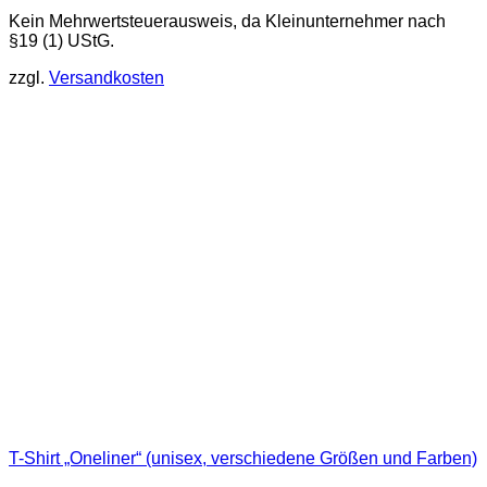
Dieses
Kein Mehrwertsteuerausweis, da Kleinunternehmer nach
Produkt
§19 (1) UStG.
weist
mehrere
zzgl.
Versandkosten
Varianten
auf.
Die
Optionen
können
auf
der
Produktseite
gewählt
werden
T-Shirt „Oneliner“ (unisex, verschiedene Größen und Farben)