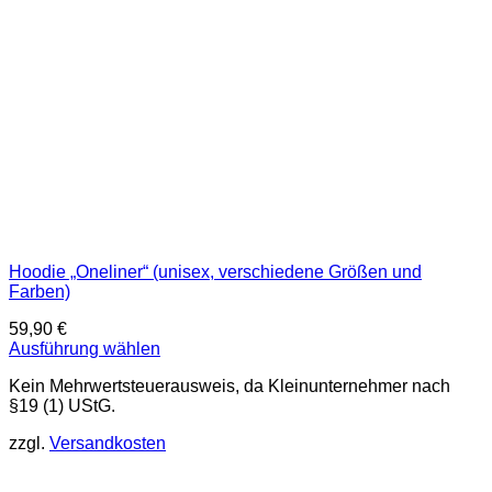
der
Produktseite
gewählt
werden
Hoodie „Oneliner“ (unisex, verschiedene Größen und
Farben)
59,90
€
Ausführung wählen
Dieses
Kein Mehrwertsteuerausweis, da Kleinunternehmer nach
Produkt
§19 (1) UStG.
weist
mehrere
zzgl.
Versandkosten
Varianten
auf.
Die