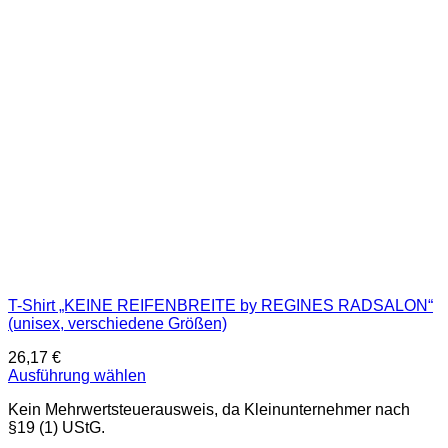
Optionen
können
auf
der
Produktseite
gewählt
werden
T-Shirt „KEINE REIFENBREITE by REGINES RADSALON“
(unisex, verschiedene Größen)
26,17
€
Ausführung wählen
Dieses
Kein Mehrwertsteuerausweis, da Kleinunternehmer nach
Produkt
§19 (1) UStG.
weist
mehrere