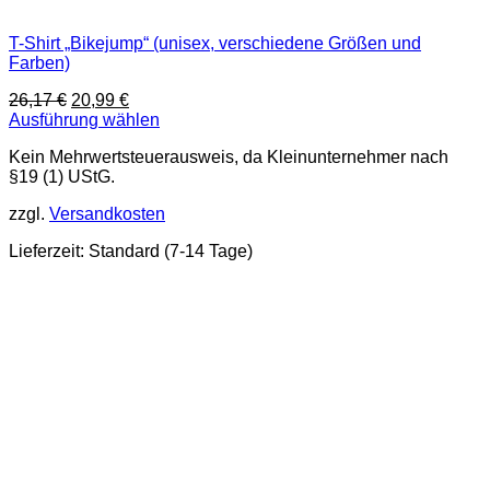
T-Shirt „Bikejump“ (unisex, verschiedene Größen und
Farben)
Ursprünglicher
Aktueller
26,17
€
20,99
€
Preis
Preis
Ausführung wählen
Dieses
war:
ist:
Kein Mehrwertsteuerausweis, da Kleinunternehmer nach
Produkt
26,17 €
20,99 €.
§19 (1) UStG.
weist
mehrere
zzgl.
Versandkosten
Varianten
auf.
Lieferzeit:
Standard (7-14 Tage)
Die
Optionen
können
auf
der
Produktseite
gewählt
werden