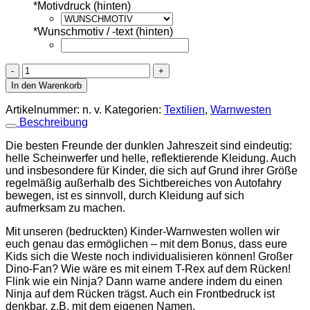
*
Motivdruck (hinten)
*
Wunschmotiv / -text (hinten)
Kinder-
Warnweste
In den Warenkorb
mit
Reißverschluss
Artikelnummer:
n. v.
Kategorien:
Textilien
,
Warnwesten
(verschiedene
Beschreibung
Motive,
verschiedene
Die besten Freunde der dunklen Jahreszeit sind eindeutig:
Farben)
helle Scheinwerfer und helle, reflektierende Kleidung. Auch
Menge
und insbesondere für Kinder, die sich auf Grund ihrer Größe
regelmäßig außerhalb des Sichtbereiches von Autofahry
bewegen, ist es sinnvoll, durch Kleidung auf sich
aufmerksam zu machen.
Mit unseren (bedruckten) Kinder-Warnwesten wollen wir
euch genau das ermöglichen – mit dem Bonus, dass eure
Kids sich die Weste noch individualisieren können! Großer
Dino-Fan? Wie wäre es mit einem T-Rex auf dem Rücken!
Flink wie ein Ninja? Dann warne andere indem du einen
Ninja auf dem Rücken trägst. Auch ein Frontbedruck ist
denkbar, z.B. mit dem eigenen Namen.