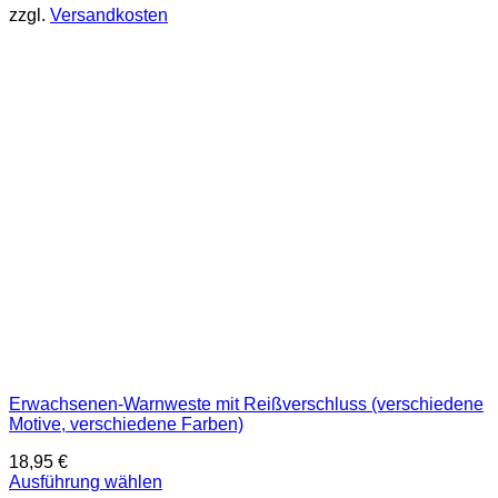
zzgl.
Versandkosten
Varianten
auf.
Die
Optionen
können
auf
der
Produktseite
gewählt
werden
Erwachsenen-Warnweste mit Reißverschluss (verschiedene
Motive, verschiedene Farben)
18,95
€
Ausführung wählen