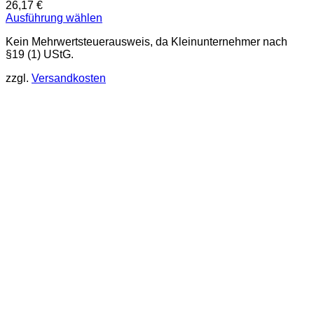
26,17
€
Ausführung wählen
Dieses
Kein Mehrwertsteuerausweis, da Kleinunternehmer nach
Produkt
§19 (1) UStG.
weist
mehrere
zzgl.
Versandkosten
Varianten
auf.
Die
Optionen
können
auf
der
Produktseite
gewählt
werden